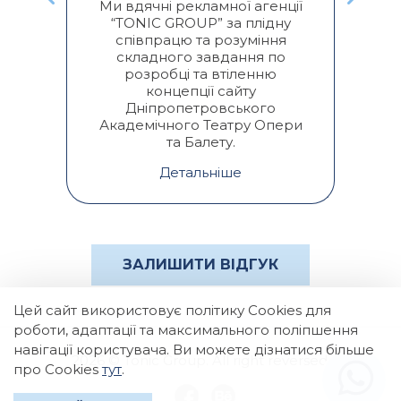
к
Ми вдячні рекламної агенції
“TONIC GROUP” за плідну
п
співпрацю та розуміння
складного завдання по
розробці та втіленню
концепції сайту
Дніпропетровського
Академічного Театру Опери
та Балету.
Детальніше
ЗАЛИШИТИ ВІДГУК
Цей сайт використовує політику Cookies для
роботи, адаптації та максимального поліпшення
навігації користувача. Ви можете дізнатися більше
2026 © Tonic Group. All right reversed.
про Cookies
тут
.