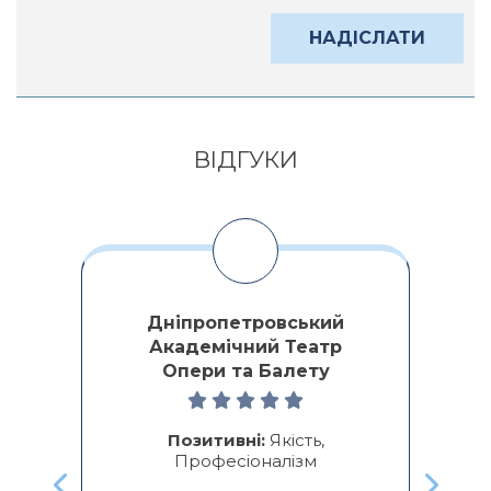
Alternative:
ВІДГУКИ
Дніпропетровський
Академічний Театр
Опери та Балету
ми
о
ре
Позитивні:
Якість,
Професіоналізм