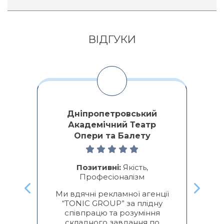
Alternative:
ВІДГУКИ
Дніпропетровський
Академічний Театр
Опери та Балету
ми
о
ре
Позитивні:
Якість,
Професіоналізм
к
Ми вдячні рекламної агенції
“TONIC GROUP” за плідну
п
співпрацю та розуміння
складного завдання по