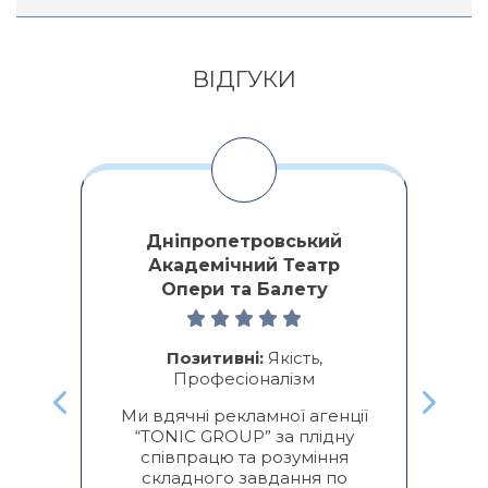
Alternative:
ВІДГУКИ
Дніпропетровський
Академічний Театр
Опери та Балету
ми
о
ре
Позитивні:
Якість,
Професіоналізм
к
Ми вдячні рекламної агенції
“TONIC GROUP” за плідну
п
співпрацю та розуміння
складного завдання по