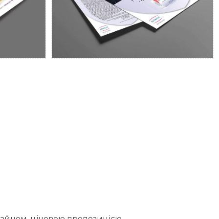
івки для
Левостад фармацевтичної
 HYALUAL
компанії STADA
изайном, ціновою пропозицією,