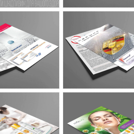
STADA
S
ормаційної листівки
Дизайн інформаційної 
ікарів для препарату
для лікарського засобу 
Хемоміцин
UTE HYALUAL
INSTITUTE HY
WITZERLAND
SWITZER