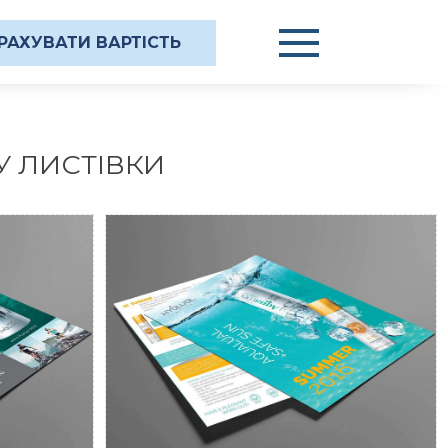
РАХУВАТИ ВАРТІСТЬ
 ЛИСТІВКИ
ALUAL
INSTITUTE HYALUAL
LAND
SWITZERLAND
ля спрею
Дизайн рекламної листівки
QUALUAL
Aqualual+SS