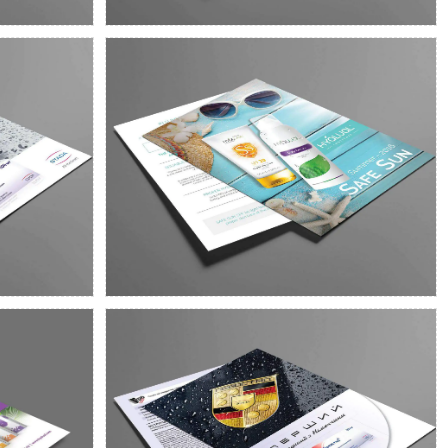
INSTITUTE HYALUAL
TADA
SWITZERLAND
листівки
Дизайн промо листівки А5 для
Левостад
космецевтиків SS и DAILY
DELUXE
STADA
ALUAL
LAND
Дизайн інформаційної листівки
для лікарів для препарату