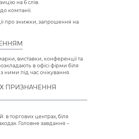
ицію на 6 слів.
до компанії.
ії про знижки, запрошення на
ЧЕННЯМ
марки, виставки, конференції та
розкладають в офісі фірми біля
з ними під час очікування.
ИХ ПРИЗНАЧЕННЯ
 в торгових центрах, біля
аходах. Головне завдання –