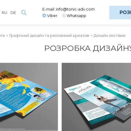
E-mail:
info@tonic-adv.com
РОЗ
RU
DE
Viber
Whatsapp
уги
Графічний дизайн та рекламний креатив
Дизайн листівки
РОЗРОБКА ДИЗАЙНУ
INSTITUTE HY
GFMG
SWITZER
тівки для спрею для
Дизайн листівки д
горла Лоросан
A