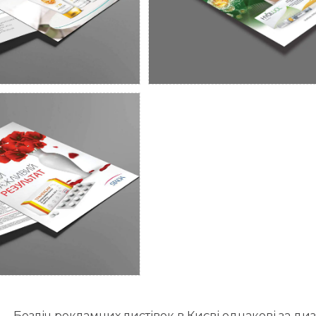
н промо листіки для
Дизайн рекламної лист
косметичного ринку
препарату
STADA
 промо листівки для
 препарату Транексам
Безліч рекламних листівок в Києві однакові за д