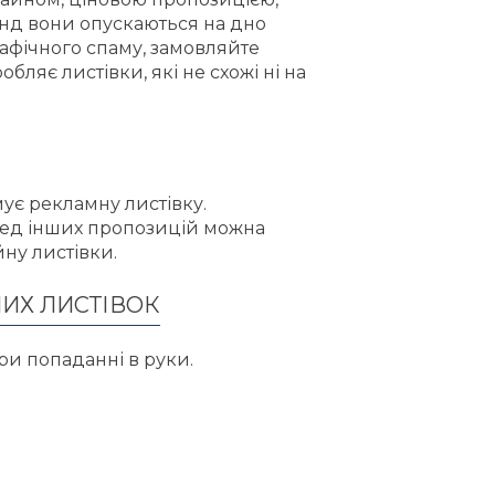
унд вони опускаються на дно
афічного спаму, замовляйте
бляє листівки, які не схожі ні на
ує рекламну листівку.
ред інших пропозицій можна
ну листівки.
ИХ ЛИСТІВОК
ри попаданні в руки.