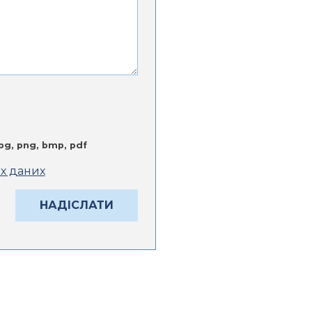
jpg, png, bmp, pdf
их даних