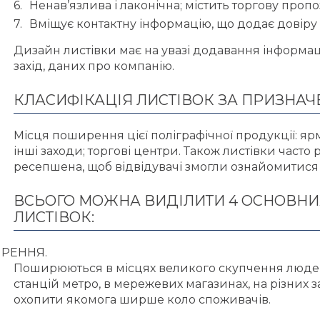
Ненав’язлива і лаконічна; містить торгову пропоз
Вміщує контактну інформацію, що додає довіру 
Дизайн листівки має на увазі додавання інформац
захід, даних про компанію.
КЛАСИФІКАЦІЯ ЛИСТІВОК ЗА ПРИЗНА
Місця поширення цієї поліграфічної продукції: яр
інші заходи; торгові центри. Також листівки часто 
ресепшена, щоб відвідувачі змогли ознайомитися 
ВСЬОГО МОЖНА ВИДІЛИТИ 4 ОСНОВН
ЛИСТІВОК:
РЕННЯ.
Поширюються в місцях великого скупчення людей:
станцій метро, в мережевих магазинах, на різних з
охопити якомога ширше коло споживачів.