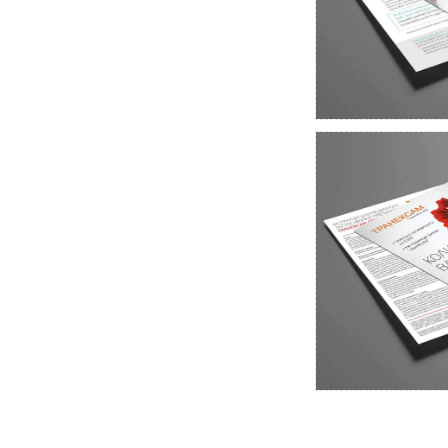
реклами
Дизай
Відео поліграфія
Дизайн
лікарів для