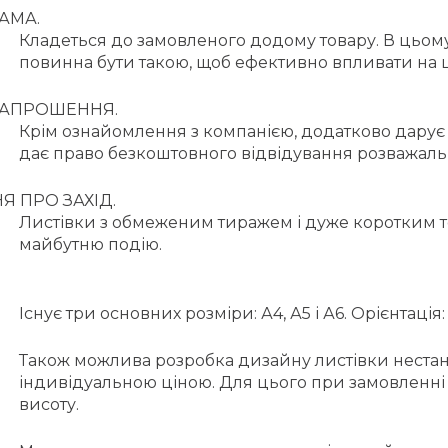
АМА.
Кладеться до замовленого додому товару. В цьом
повинна бути такою, щоб ефективно впливати на ц
ЗАПРОШЕННЯ.
Крім ознайомлення з компанією, додатково дарує 
дає право безкоштовного відвідування розважаль
 ПРО ЗАХІД.
Листівки з обмеженим тиражем і дуже коротким т
майбутню подію.
Існує три основних розміри: А4, А5 і А6. Орієнтаці
Також можлива розробка дизайну листівки нестан
індивідуальною ціною. Для цього при замовленні 
висоту.