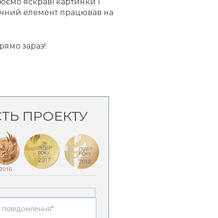
юємо яскраві картинки і
фічний елемент працював на
рямо зараз!
СТЬ ПРОЕКТУ