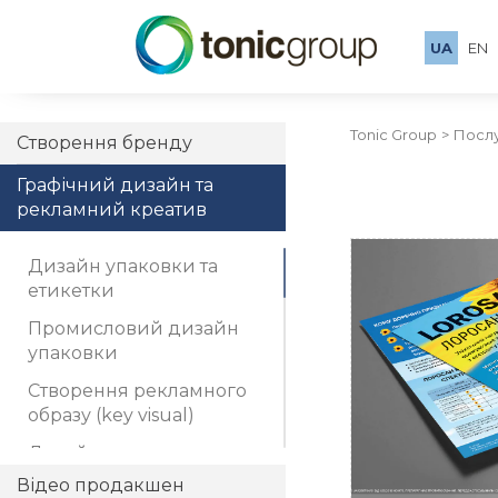
UA
EN
Tonic Group
Посл
Створення бренду
Графічний дизайн та
рекламний креатив
Дизайн упаковки та
етикетки
Промисловий дизайн
упаковки
Створення рекламного
Дизайн лис
образу (key visual)
Дизайн каталогу
Відео продакшен
Дизайн брошури