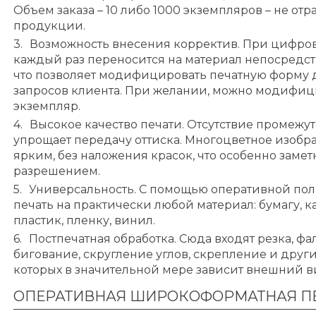
Объем заказа – 10 либо 1000 экземпляров – не от
продукции.
Возможность внесения корректив. При цифров
каждый раз переносится на материал непосредст
что позволяет модифицировать печатную форму 
запросов клиента. При желании, можно модифи
экземпляр.
Высокое качество печати. Отсутствие промеж
упрощает передачу оттиска. Многоцветное изобр
ярким, без наложения красок, что особенно заме
разрешением.
Универсальность. С помощью оперативной по
печать на практически любой материал: бумагу, карт
пластик, пленку, винил.
Постпечатная обработка. Сюда входят резка, ф
бигование, скругление углов, скрепление и друг
которых в значительной мере зависит внешний в
ОПЕРАТИВНАЯ ШИРОКОФОРМАТНАЯ П