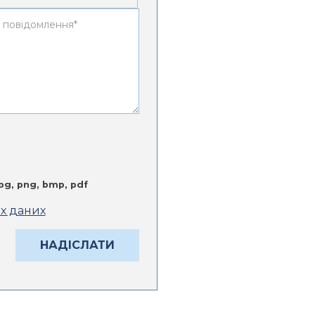
jpg, png, bmp, pdf
их даних