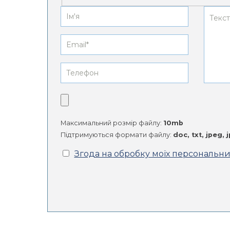
Максимальний розмір файлу:
10mb
Підтримуються формати файлу:
doc, txt, jpeg, 
Згода на обробку моїх персональн
Alternative: