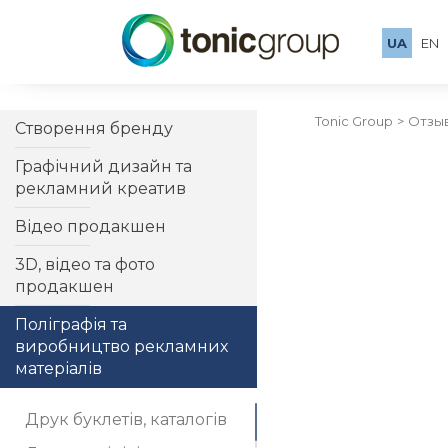
UA
EN
Tonic Group
Отзы
Створення бренду
Графічний дизайн та
рекламний креатив
Відео продакшен
3D, відео та фото
продакшен
Поліграфія та
виробництво рекламних
матеріалів
Друк буклетів, каталогів