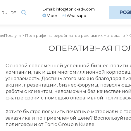
E-mail:
info@tonic-adv.com
РОЗ
RU
DE
Viber
Whatsapp
вы
Послуги
Поліграфія та виробництво рекламних матеріалів
ОПЕРАТИВНАЯ ПО
Основой современной успешной бизнес-политик
компании, так и для многомиллионной корпораци
узнаваемость. Достичь этого можно благодаря в
акции, презентации, бизнес-форумы, позволяющ
работы с клиентом, невозможны без качественно
сжатые сроки с помощью оперативной полиграф
Хотите быстро получить печатные материалы с га
заказчика и по приемлемой цене? Воспользуйтес
полиграфии от Tonic Group в Киеве .