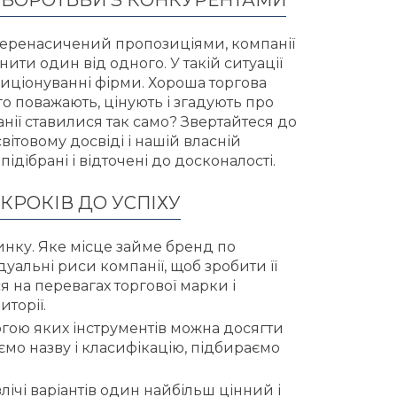
 БОРОТЬБИ З КОНКУРЕНТАМИ
 перенасичений пропозиціями, компанії
ити один від одного. У такій ситуації
зиціонуванні фірми. Хороша торгова
го поважають, цінують і згадують про
анії ставилися так само? Звертайтеся до
вітовому досвіді і нашій власній
ідібрані і відточені до досконалості.
 КРОКІВ ДО УСПІХУ
нку. Яке місце займе бренд по
альні риси компанії, щоб зробити її
 на перевагах торгової марки і
торії.
гою яких інструментів можна досягти
мо назву і класифікацію, підбираємо
ічі варіантів один найбільш цінний і