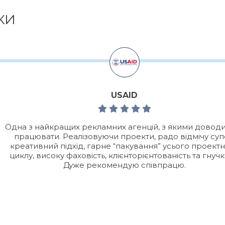
КИ
USAID
Одна з найкращих рекламних агенцій, з якими довод
працювати. Реалізовуючи проекти, радо відмічу су
креативний підхід, гарне “пакування” усього проект
циклу, високу фаховість, клієнторієнтованість та гнучкі
Дуже рекомендую співпрацю.