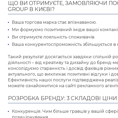
ЩО ВИ ОТРИМУЄТЕ, ЗАМОВЛЯЮЧИ ПОС
GROUP В КИЄВІ?
Ваша торгова марка стає впізнаваною.
Ми формуємо позитивний імідж вашої компанії
Ви отримуєте лояльність споживачів.
Ваша конкурентоспроможність збільшується в кі
Такий результат досягається завдяки спільній ро
діяльності – від креативу та дизайну до бренд-
консолідуємо старанність і досвід фахівців різн
актуального, що викликає позитивні відгуки і дові
Ефективність нашої послуги підтверджена реалі
можете ознайомитися на сайті рекламного агентс
РОЗРОБКА БРЕНДУ: 3 СКЛАДОВІ ЦІНИ
Конкуренція. Чим більше гравців у вашій сфері
позиціонування.