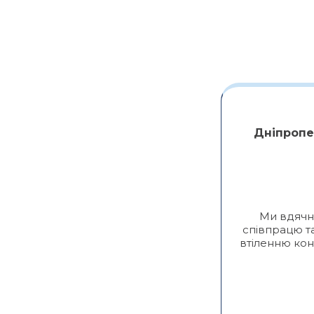
 Кузнецова
Дніпропе
ними плідно та дуже приємно
Ми вдячні
співпрацю т
втіленню кон