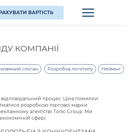
РАХУВАТИ ВАРТІСТЬ
ДУ КОМПАНІЇ
кламний слоган
Розробка логотипу
Неймінг
е відповідальний процес. Ціна помилки
займатися розробкою торгової марки
 рекламному агентстві Tonic Group. Ми
економічній сфері.