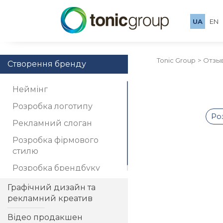
UA
EN
Tonic Group
Отзы
Створення бренду
Неймінг
Розробка логотипу
Ро
Рекламний слоган
Розробка фірмового
стилю
Розробка брендбуку
Графічний дизайн та
рекламний креатив
Відео продакшен