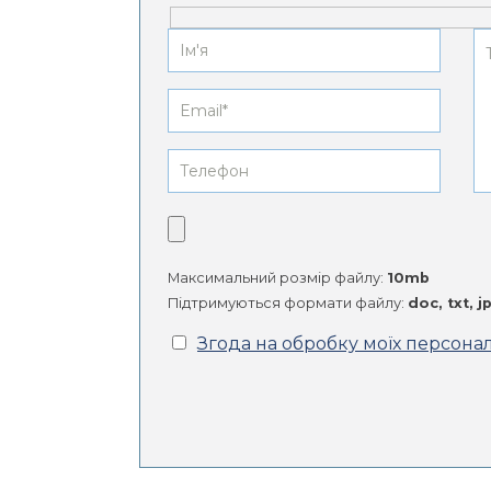
Максимальний розмір файлу:
10mb
Підтримуються формати файлу:
doc, txt, 
Згода на обробку моїх персона
Alternative: