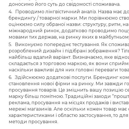
доносимо його суть до свідомості споживача.
Проводимо лінгвістичний аналіз. Назва має д
брендингу / товарної марки. Ми порівнюємо ство
оцінюємо силу обраної назви: структуру, ритм, н
міжнародний ринок, додатково проводимо пошук
мовами тих держав, на ринку яких в майбутньому
Виконуємо попереднє тестування. Як спожива
розроблений дизайн і підібрані зображення? Тіл
найбільш вдалий варіант. Визначаємо, яке відн
складається з торговою маркою, як вони сприймаю
наскільки важливі для них головні переваги това
Здійснюємо додаткові послуги. Брендинг комп
становлення нової фірми на ринку. Ми завжди го
просування товарів. Це зміцнить вашу позицію се
марку більш помітною. Традиційні заходи “прошт
реклама, просування на місцях продажів і вист
мережі магазинів. Але оскільки кожен товар має 
характеристиками і областю застосування, то для
методи просування.