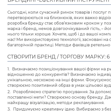
БРЕНДИНГ-ЕФЕКТИВНИЙ ІНСТРУМЕНТ
Сьогодні, коли сучасний ринок товарів і послуг
перетворюються на близнюків, яких важко відрізн
розробка бренду стає обов’язковим кроком у по
марка і бренд, немов довгоочікуваний гість, – йо
нього тільки хороше. Хочете, щоб і до вашої комп
нас! Ми використовуємо технології, засновані на с
багаторічній практиці. Методи фахівців ретельно п
СТВОРИТИ БРЕНД / ТОРГОВУ МАРКУ: 6
Визначаємо позиціонування вашої фірми на ри
відношенню до конкурентів? Визначаємо індивіду
унікальною, несхожою на інші фірми. Фокусуємося
створюємо позитивний образ в умах цільової ауди
Розробляємо стратегію просування. За допомо
поставленої мети? Створюємо основу бренду. Дає
найкращу візуалізацію, методи рекламування.
Придумуємо креативну ідею. Вибираємо з безл