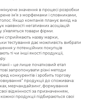
омінуюче значення в процесі розробки
рене ім’я з морфемами і словниками,
аголос. Якщо компанія планує вихід на
 наявності негативних асоціацій
 з’являться товари фірми.
чі сприймають назву марки,
ьки тестування дає можливість вибрати
ошення у потенційних покупців
ть ті чи інші якості продукції,
ру.
анії – це лише початковий етап
тові запропонувати різні методи
ред конкурентів і зробить торгову
овхування” продукції до споживача:
авках, мерчандайзинг, формування
свої відмінності за призначенням,
 кожної продукції підбираються свої