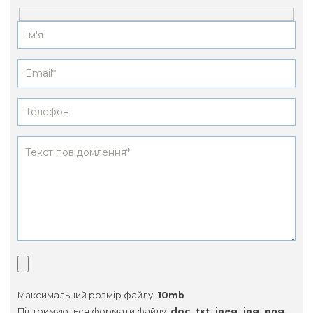
Максимальний розмір файлу:
10mb
Підтримуються формати файлу:
doc, txt, jpeg, jpg, png,