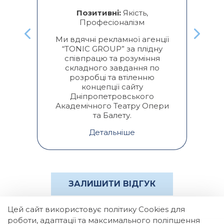
о
ре
Позитивні:
Якість,
Професіоналізм
к
Ми вдячні рекламної агенції
“TONIC GROUP” за плідну
п
співпрацю та розуміння
складного завдання по
розробці та втіленню
концепції сайту
Дніпропетровського
Академічного Театру Опери
та Балету.
Детальніше
ЗАЛИШИТИ ВІДГУК
Цей сайт використовує політику Cookies для
роботи, адаптації та максимального поліпшення