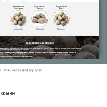
 WordPress для аграріів
України