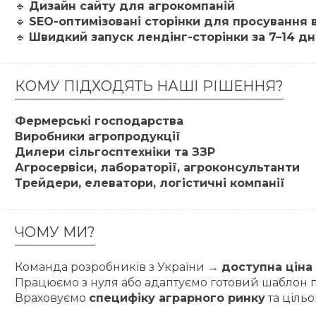
🔹
Дизайн сайту для агрокомпаній
🔹
SEO-оптимізовані сторінки для просування 
🔹
Швидкий запуск лендінг-сторінки за 7–14 дн
КОМУ ПІДХОДЯТЬ НАШІ РІШЕННЯ?
Фермерські господарства
Виробники агропродукції
Дилери сільгосптехніки та ЗЗР
Агросервіси, лабораторії, агроконсультанти
Трейдери, елеватори, логістичні компанії
ЧОМУ МИ?
Команда розробників з України →
доступна ціна
Працюємо з нуля або адаптуємо готовий шаблон п
Враховуємо
специфіку аграрного ринку
та ціль