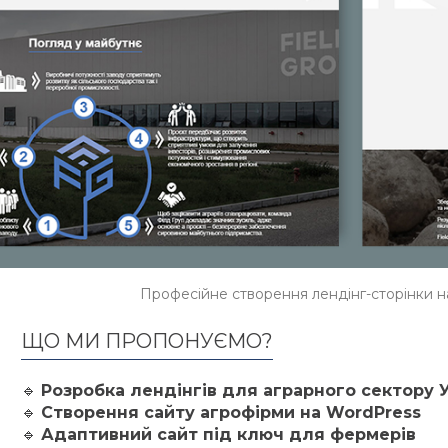
Професійне створення лендінг-сторінки на
ЩО МИ ПРОПОНУЄМО?
🔹
Розробка лендінгів для аграрного сектору 
🔹
Створення сайту агрофірми на WordPress
🔹
Адаптивний сайт під ключ для фермерів