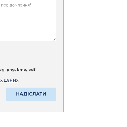
jpg, png, bmp, pdf
их даних