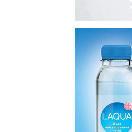
реклами
Відео поліграфія