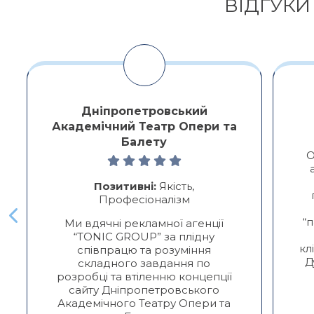
ВІДГУКИ
Дніпропетровський
Академічний Театр Опери та
Балету
О
Позитивні:
Якість,
Професіоналізм
“
Ми вдячні рекламної агенції
“TONIC GROUP” за плідну
кл
співпрацю та розуміння
Д
складного завдання по
розробці та втіленню концепції
сайту Дніпропетровського
Академічного Театру Опери та