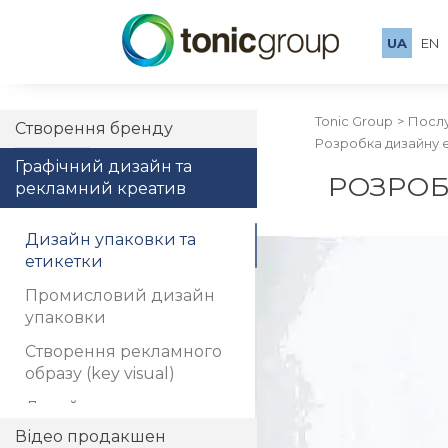
UA
EN
Tonic Group
Посл
Створення бренду
Розробка дизайну е
Графічний дизайн та
РОЗРОБ
рекламний креатив
Дизайн упаковки та
етикетки
Промисловий дизайн
упаковки
Створення рекламного
образу (key visual)
Дизайн каталогу
Відео продакшен
Дизайн брошури