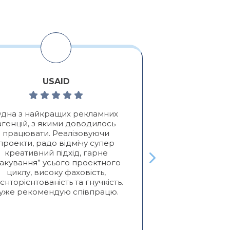
USAID
Алексе
дна з найкращих рекламних
Позитивні:
Які
агенцій, з якими доводилось
клієнтів, Про
працювати. Реалізовуючи
я
проекти, радо відмічу супер
Активно сот
креативний підхід, гарне
двух лет. П
пакування” усього проектного
услуги отлич
циклу, високу фаховість,
креативо
ієнторієнтованість та гнучкість.
желаний кл
уже рекомендую співпрацю.
получаем пр
Реко