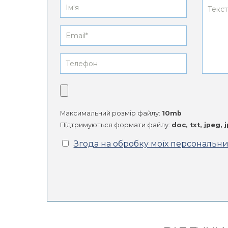
Максимальний розмір файлу:
10mb
Підтримуються формати файлу:
doc, txt, jpeg, 
Згода на обробку моїх персональн
Alternative: