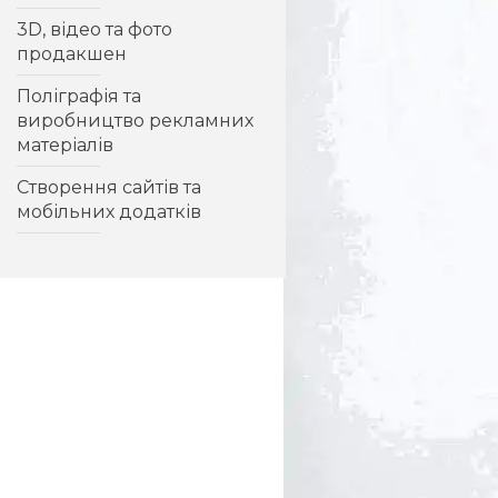
3D, відео та фото
Розробка дизайну
продакшен
буклету
Дизайн папки
Поліграфія та
виробництво рекламних
Дизайн листівки
матеріалів
Дизайн листівки
Створення сайтів та
Дизайн календарів
мобільних додатків
Дизайн і друк настінних
календарів
Настільний календар
Корпоративний
календар
Дизайн виставкових
стендів
Дизайн зовнішньої