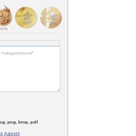
jpg, png, bmp, pdf
их даних