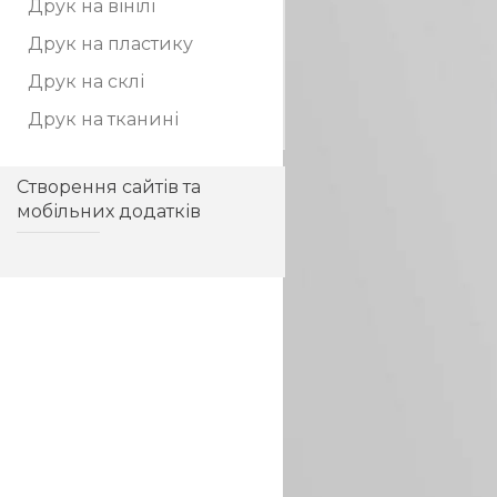
Друк на вінілі
Друк на пластику
Друк на склі
Друк на тканині
Пошиття
корпоративного одягу
Створення сайтів та
мобільних додатків
Розробка pos матеріалів
Корпоративні подарунки
Мобайли
Ростові фігури
Чашки з логотипом
Оперативний друк
Цифровий друк
Широкоформатний друк