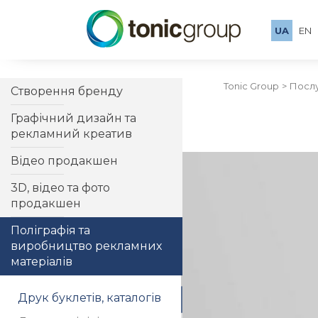
UA
EN
Tonic Group
Посл
Створення бренду
Графічний дизайн та
рекламний креатив
Відео продакшен
3D, відео та фото
продакшен
Поліграфія та
виробництво рекламних
матеріалів
Друк буклетів, каталогів