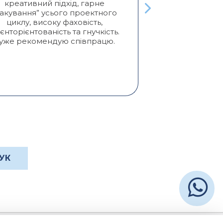
Активно сот
креативний підхід, гарне
двух лет. П
пакування” усього проектного
услуги отлич
циклу, високу фаховість,
креативо
ієнторієнтованість та гнучкість.
желаний кл
уже рекомендую співпрацю.
получаем пр
Реко
УК