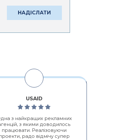
USAID
Алексе
дна з найкращих рекламних
Позитивні:
Які
агенцій, з якими доводилось
клієнтів, Про
працювати. Реалізовуючи
я
проекти, радо відмічу супер