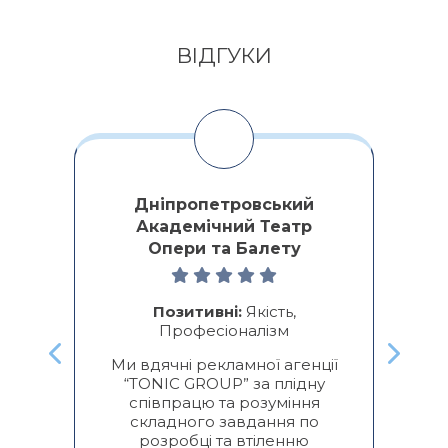
ВІДГУКИ
Дніпропетровський
Академічний Театр
Опери та Балету
ми
о
ре
Позитивні:
Якість,
Професіоналізм
к
Ми вдячні рекламної агенції
“TONIC GROUP” за плідну
п
співпрацю та розуміння
складного завдання по
розробці та втіленню