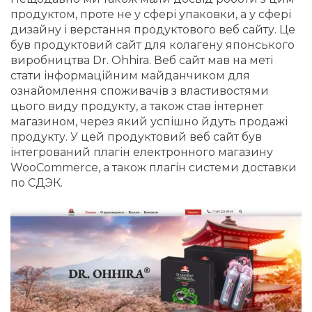
продуктом, проте не у сфері упаковки, а у сфері
дизайну і верстання продуктового веб сайту. Це
був продуктовий сайт для колагену японського
виробництва Dr. Ohhira. Веб сайт мав на меті
стати інформаційним майданчиком для
ознайомлення споживачів з властивостями
цього виду продукту, а також став інтернет
магазином, через який успішно йдуть продажі
продукту. У цей продуктовий веб сайт був
інтегрований плагін електронного магазину
WooCommerce, а також плагін системи доставки
по СДЭК.