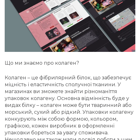
Що ми знаємо про колаген?
Колаген – це фібрилярний білок, що забезпечує
міцність і еластичність сполучної тканини. У
магазинах ви зможете знайти різноманіття
упаковок колагену. Основна відмінність буде у
видах білку – колаген може бути тваринний або
морський, сухий або рідкий. Упаковки колагену
конкурують між собою формою, кольором,
графікою, кожен виробник в оформленні
упаковки бореться за увагу споживача.
Нещодавно ми також мали досвід роботи з цим