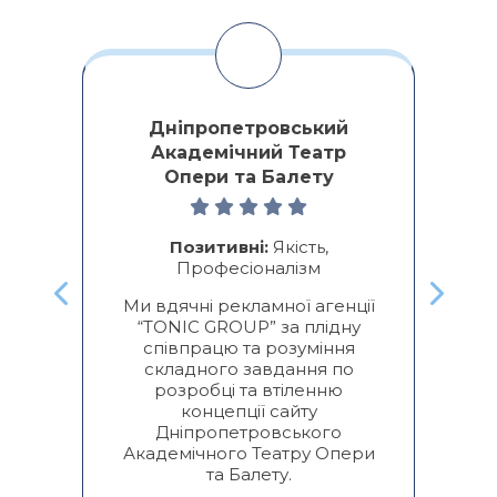
Дніпропетровський
Академічний Театр
Опери та Балету
ми
о
ре
Позитивні:
Якість,
Професіоналізм
к
Ми вдячні рекламної агенції
“TONIC GROUP” за плідну
п
співпрацю та розуміння
складного завдання по
розробці та втіленню
концепції сайту
Дніпропетровського
Академічного Театру Опери
та Балету.