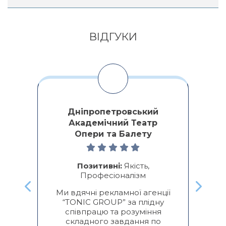
Alternative:
ВІДГУКИ
Дніпропетровський
Академічний Театр
Опери та Балету
ми
о
ре
Позитивні:
Якість,
Професіоналізм
к
Ми вдячні рекламної агенції
“TONIC GROUP” за плідну
п
співпрацю та розуміння
складного завдання по