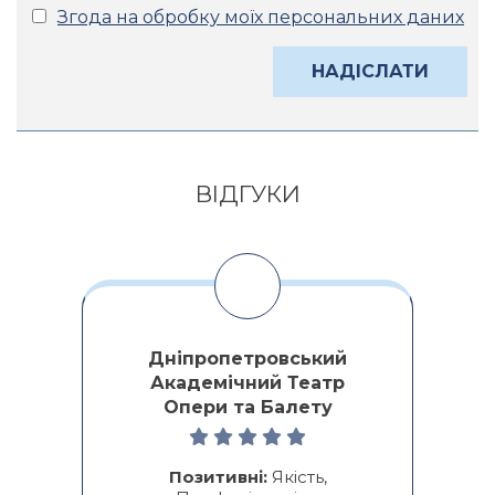
Згода на обробку моїх персональних даних
Alternative:
ВІДГУКИ
Дніпропетровський
Академічний Театр
Опери та Балету
ми
о
ре
Позитивні:
Якість,