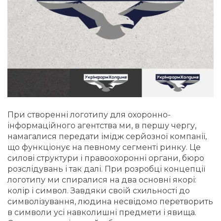
При створенні логотипу для охоронно-
інформаційного агентства ми, в першу чергу,
намагалися передати імідж серйозної компанії,
що функціонує на певному сегменті ринку. Це
силові структури і правоохоронні органи, бюро
розслідувань і так далі. При розробці концепції
логотипу ми спиралися на два основні якорі:
колір і символ. Завдяки своїй схильності до
символізування, людина несвідомо перетворить
в символи усі навколишні предмети і явища.