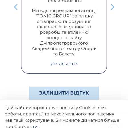
Професіоналізм
к
Ми вдячні рекламної агенції
“TONIC GROUP” за плідну
п
співпрацю та розуміння
складного завдання по
розробці та втіленню
концепції сайту
Дніпропетровського
Академічного Театру Опери
та Балету.
Детальніше
ЗАЛИШИТИ ВІДГУК
Цей сайт використовує політику Cookies для
роботи, адаптації та максимального поліпшення
навігації користувача. Ви можете дізнатися більше
2026 © Tonic Group. All right reversed.
про Cookies
тут
.