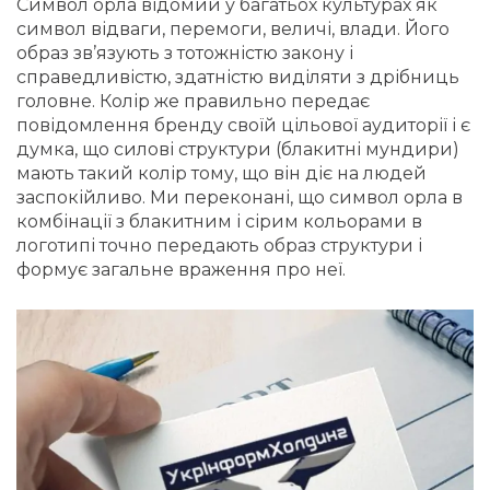
Символ орла відомий у багатьох культурах як
символ відваги, перемоги, величі, влади. Його
образ зв’язують з тотожністю закону і
справедливістю, здатністю виділяти з дрібниць
головне. Колір же правильно передає
повідомлення бренду своїй цільової аудиторії і є
думка, що силові структури (блакитні мундири)
мають такий колір тому, що він діє на людей
заспокійливо. Ми переконані, що символ орла в
комбінації з блакитним і сірим кольорами в
логотипі точно передають образ структури і
формує загальне враження про неї.