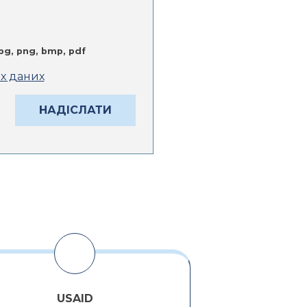
jpg, png, bmp, pdf
их даних
USAID
Алексе