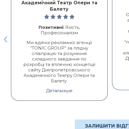
Академічний Театр Опери та
Балету
О
Позитивні:
Якість,
Професіоналізм
“
Ми вдячні рекламної агенції
“TONIC GROUP” за плідну
кл
співпрацю та розуміння
Д
складного завдання по
розробці та втіленню концепції
сайту Дніпропетровського
Академічного Театру Опери та
Балету.
Детальніше
ЗАЛИШИТИ ВІДГ