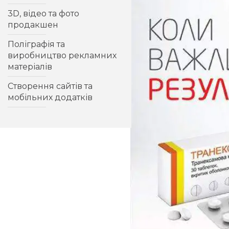
3D, відео та фото
Розробка дизайну
продакшен
буклету
Дизайн папки
Поліграфія та
виробництво рекламних
Дизайн листівки
матеріалів
Дизайн листівки
Створення сайтів та
Дизайн календарів
мобільних додатків
Дизайн і друк настінних
календарів
Настільний календар
Корпоративний
календар
Дизайн виставкових
стендів
Дизайн зовнішньої