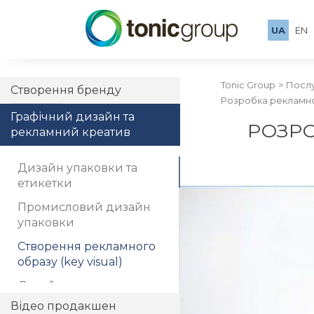
UA
EN
Tonic Group
Посл
Створення бренду
Розробка рекламно
Графічний дизайн та
РОЗРО
рекламний креатив
Дизайн упаковки та
етикетки
Промисловий дизайн
упаковки
Створення рекламного
образу (key visual)
Дизайн каталогу
Відео продакшен
Дизайн брошури