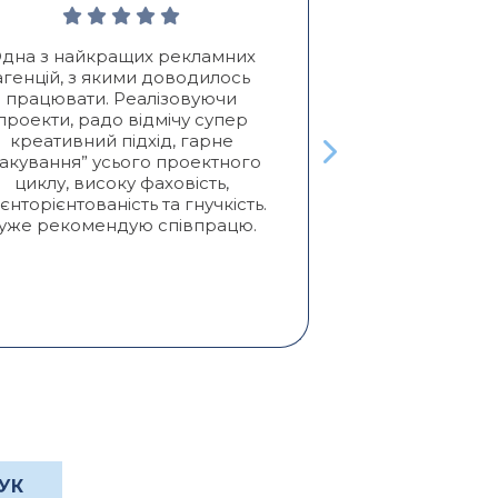
дна з найкращих рекламних
Позитивні:
Які
агенцій, з якими доводилось
клієнтів, Про
працювати. Реалізовуючи
я
проекти, радо відмічу супер
Активно сот
креативний підхід, гарне
двух лет. П
пакування” усього проектного
услуги отлич
циклу, високу фаховість,
креативо
ієнторієнтованість та гнучкість.
желаний кл
уже рекомендую співпрацю.
получаем пр
Реко
УК