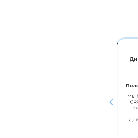
Юлия Кузнецова
Дн
бо ребятам, работать с ними продуктивно
и очень приятно
Пол
Мы 
GR
пон
Дне