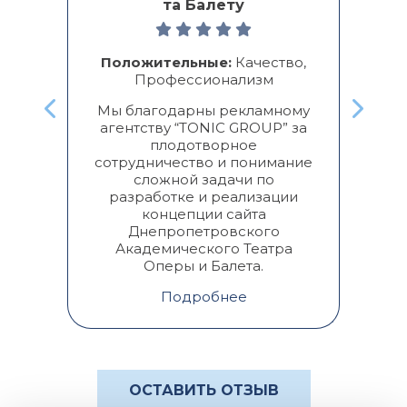
та Балету
ь с
Од
нь
а
Положительные:
Качество,
п
Профессионализм
о
Мы благодарны рекламному
агентству “TONIC GROUP” за
пр
плодотворное
сотрудничество и понимание
кли
сложной задачи по
гиб
разработке и реализации
концепции сайта
Днепропетровского
Академического Театра
Оперы и Балета.
Подробнее
ОСТАВИТЬ ОТЗЫВ