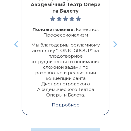
Академічний Театр Опери
та Балету
ь с
Од
нь
а
Положительные:
Качество,
п
Профессионализм
о
Мы благодарны рекламному
агентству “TONIC GROUP” за
пр
плодотворное
сотрудничество и понимание
кли
сложной задачи по
гиб
разработке и реализации
концепции сайта
Днепропетровского
Академического Театра
Оперы и Балета.
Подробнее