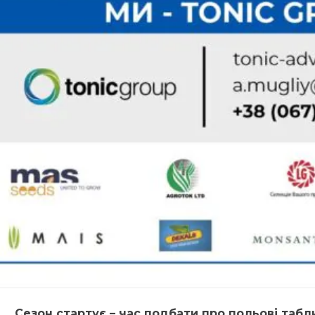
Сезон стартує – час подбати про польові табл