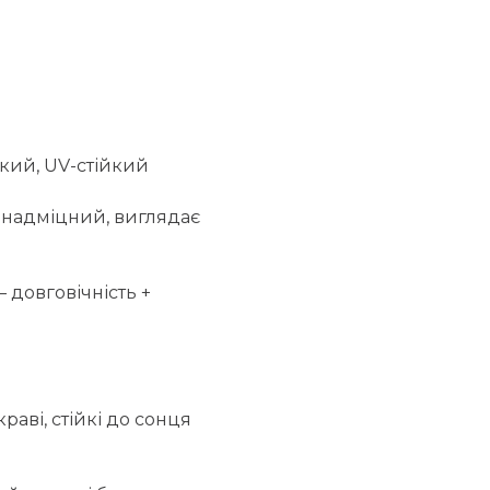
йкий, UV-стійкий
 надміцний, виглядає
– довговічність +
краві, стійкі до сонця