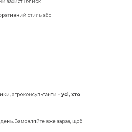
й захист і блиск
оративний стиль або
ники, агроконсультанти –
усі, хто
 день. Замовляйте вже зараз, щоб