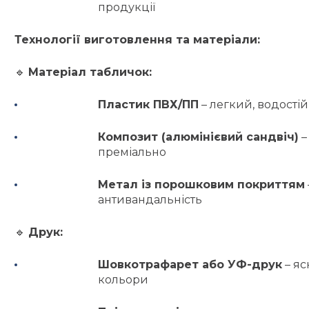
продукції
Технології виготовлення та матеріали:
🔹
Матеріал табличок:
Пластик ПВХ/ПП
– легкий, водості
Композит (алюмінієвий сандвіч)
–
преміально
Метал із порошковим покриттям
антивандальність
🔹
Друк:
Шовкотрафарет або УФ-друк
– яс
кольори