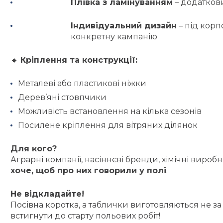
Плівка з ламінуванням
– додаткови
Індивідуальний дизайн
– під корп
конкретну кампанію
🔹
Кріплення та конструкції:
Металеві або пластикові ніжки
Дерев’яні стовпчики
Можливість встановлення на кілька сезонів
Посилене кріплення для вітряних ділянок
Для кого?
Аграрні компанії, насіннєві бренди, хімічні вироб
хоче, щоб про них говорили у полі
.
Не відкладайте!
Посівна коротка, а таблички виготовляються не за
встигнути до старту польових робіт!