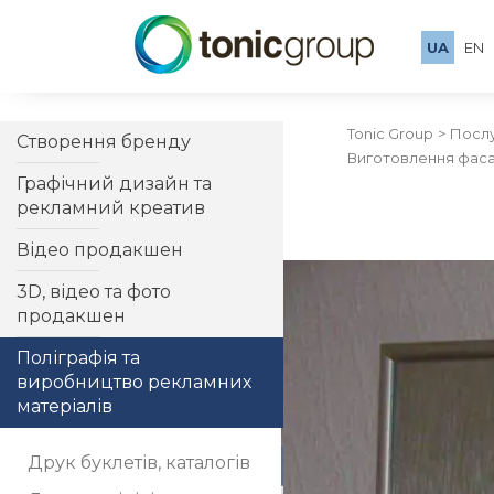
UA
EN
Tonic Group
Посл
Створення бренду
Виготовлення фаса
Графічний дизайн та
рекламний креатив
Відео продакшен
3D, відео та фото
продакшен
Поліграфія та
виробництво рекламних
матеріалів
Друк буклетів, каталогів