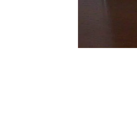
Виготовлення табличок
та вивісок
Виробництво відео
поліграфії
Брендування транспорту
Виготовлення
виставкових POP UP
стендів
Польові таблички
Мобайли
Брендований годинник
Кубарики