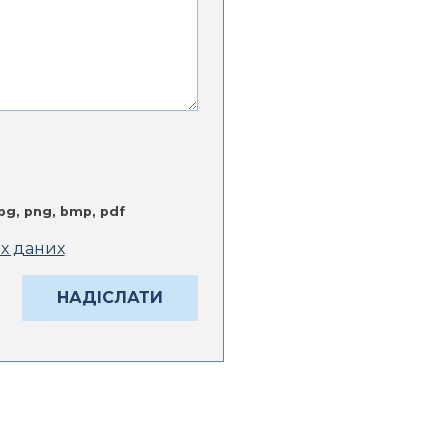
jpg, png, bmp, pdf
их даних