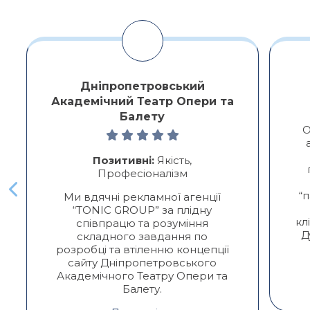
Дніпропетровський
Академічний Театр Опери та
Балету
О
Позитивні:
Якість,
Професіоналізм
“
Ми вдячні рекламної агенції
“TONIC GROUP” за плідну
кл
співпрацю та розуміння
Д
складного завдання по
розробці та втіленню концепції
сайту Дніпропетровського
Академічного Театру Опери та
Балету.