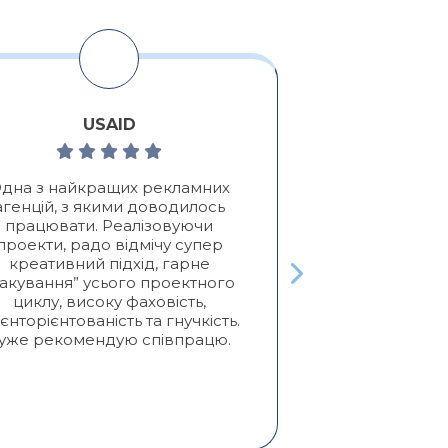
USAID
Алексе
дна з найкращих рекламних
Позитивні:
Які
агенцій, з якими доводилось
клієнтів, Про
працювати. Реалізовуючи
я
проекти, радо відмічу супер
Активно сот
креативний підхід, гарне
двух лет. П
пакування” усього проектного
услуги отлич
циклу, високу фаховість,
креативо
ієнторієнтованість та гнучкість.
желаний кл
уже рекомендую співпрацю.
получаем пр
Реко